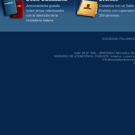
Asesoramiento gratuito
Contamos con un Salón
sobre temas relacionados
Eventos con capacidad 
con la obtención de la
250 personas.
ciudadanía italiana.
SOCIEDAD ITALIANA
Calle 26 N° 468 – B6600GXJ Mercedes. Bue
HORARIO DE ATENCIÓN AL PÚBLICO: Invierno: Lunes a Vie
info@socitalianamerced
D