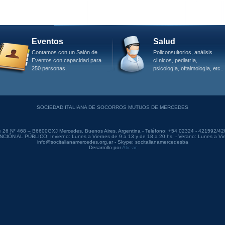
Eventos
Salud
Contamos con un Salón de
Policonsultorios, análisis
Eventos con capacidad para
clínicos, pediatría,
250 personas.
psicología, oftalmología, etc..
SOCIEDAD ITALIANA DE SOCORROS MUTUOS DE MERCEDES
e 26 N° 468 – B6600GXJ Mercedes. Buenos Aires. Argentina - Teléfono: +54 02324 - 421592/4
ÓN AL PÚBLICO: Invierno: Lunes a Viernes de 9 a 13 y de 18 a 20 hs. - Verano: Lunes a Vie
info@socitalianamercedes.org.ar - Skype: socitalianamercedesba
Desarrollo por
Atic-ar