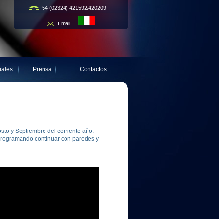
54 (02324) 421592/420209
Email
iales
Prensa
Contactos
osto y Septiembre del corriente año.
á programando continuar con paredes y