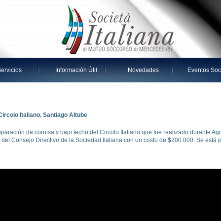
ervicios
Información Útil
Novedades
Eventos Soc
Circolo Italiano. Santiago Altube
paración de cornisa y bajo techo del Circolo Italiano que fue realizado durante Ag
ón del Consejo Directivo de la Sociedad Italiana con un costo de $200.000. Se est