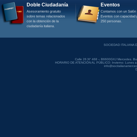
Doble Ciudadanía
Eventos
Asesoramiento gratuito
Contamos con un Salón
sobre temas relacionados
Eventos con capacidad 
con la obtención de la
250 personas.
ciudadanía italiana.
SOCIEDAD ITALIANA
Calle 26 N° 468 – B6600GXJ Mercedes. Bue
HORARIO DE ATENCIÓN AL PÚBLICO: Invierno: Lunes a Vie
info@socitalianamerced
D